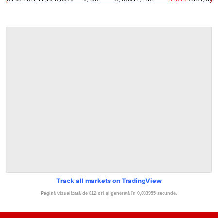
Track all markets on TradingView
Pagină vizualizată de 812 ori și generată în 0,033955 secunde.