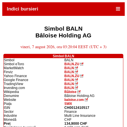
Indici bursieri
Simbol BALN
Bâloise Holding AG
vineri, 7 august 2026, ora 03:20:04 EEST (UTC + 3)
Simbol BALN
Simbol
BALN
Simbol eToro
BALN.ZU
MarketWatch
BALN
Finviz
BALN
Yahoo Finance
BALN.ZU
Google Finance
BALN
TradingView
BALN
Investing.com
BALN
Wikipedia
Bâloise
Denumire
Bâloise Holding AG
Website
baloise.com
Piața
SWX
ISIN
CH0012410517
Sector
Finance
Industrie
Multi Line Insurance
Monedă
CHF
Preț
134,9000 CHF